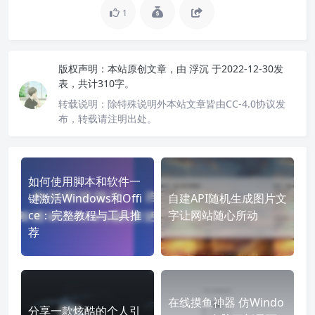
1
版权声明：
本站原创文章，由
浮沉
于2022-12-30发
表，共计310字。
转载说明：
除特殊说明外本站文章皆由CC-4.0协议发
布，转载请注明出处。
如何使用脚本和软件一
键激活Windows和Offi
自建API随机生成图片文
ce：完整教程与工具推
字让网站随心所动
荐
在线摸鱼神器 仿Windo
分享一款炫酷的个人引