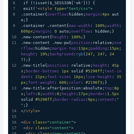
 if (!isset($_SESSION['ok'])) {
 exit('
<
style
type
=
"text/css"
>
.container
{
overflow
:hidden;
margin
:
4px
 aut
o;}
.container
.content
{
max-width
: 
100%
;
width
: 
600px
;
margin
: 
0
 auto;
overflow
: hidden;}
.new-content
{
height
: 
100%
;}
.new-content
.new-pw
{
position
:relative;
ove
rflow
:hidden;
margin-top
:
13px
;
padding
:
15px
;
height
: 
10%
;
background
:
rgb
(
247
, 
247
, 
24
7
);}
.new-title
{
position
: relative;
height
: 
45p
x
;
border-bottom
: 
1px
 solid 
#5298ff
;
text-in
dent
: 
21px
;
font-size
: 
16px
;
line-height
: 
35
px
;
font-weight
: 
600
;
color
: 
#2196f3
;}
.new-title
:after{position:absolute;
top
:
8p
x
;
left
:
0
;
width
:
0
;
height
:
17px
;
border
:
1.5px
solid 
#5298ff
;
border-radius
:
9px
;
content
:
" 
"
;}
</
style
>
<
div
class
=
"container"
>
<
div
class
=
"content"
>
<
div
class
=
"new-content"
>