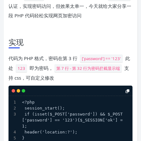
认证，实现密码访问，但效果太单一，今天就给大家分享一
段 PHP 代码轻松实现网页加密访问
实现
代码为 PHP 格式，密码在第 3 行
此
['password'] == '123'
处
即为密码，
支
123
第 7 行 - 第 32 行为密码拦截显示端
持 css，可自定义修改
<?php
 session_start();
 if (isset($_POST['password']) && $_POST
['password'] == '123'){$_SESSION['ok'] = 
1;
 header('location:?');
}