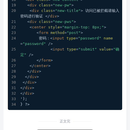
<
div
class
=
"new-pw"
>
<
div
class
=
"new-title"
>
 访问已被拦截请输入
密码进行验证 
</
div
>
<
div
class
=
"new-pws"
>
<
center
style
=
"margin-top: 8px;"
>
<
form
method
=
"post"
>
        密码：
<
input
type
=
"password"
name
=
"password"
 />
<
input
type
=
"submit"
value
=
"确
定"
 />
</
form
>
</
center
>
</
div
>
</
div
>
</
div
>
</
div
>
</
div
>
');
} ?>
正文完