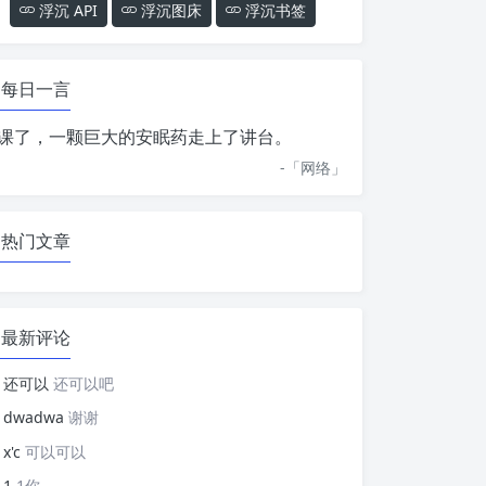
浮沉 API
浮沉图床
浮沉书签
每日一言
课了，一颗巨大的安眠药走上了讲台。
-「
网络
」
热门文章
最新评论
还可以
还可以吧
dwadwa
谢谢
x'c
可以可以
1
1你