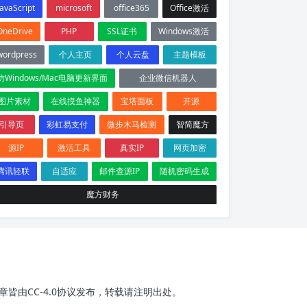
JavaScript
microsoft
office365
Office激活
OneDrive
PHP
SSL证书
Windows激活
wordpress
个人主页
个人云盘
主题模板
仿Windows/Mac电脑更新界面
企业微信机器人
图片素材
在线摸鱼神器
宝塔面板
开源
引导页
彩虹易支付
微步木马检测
智简魔方
源IP
激活工具
真实IP
网页加密
腾讯轻联
自适应
邮件查源IP
随机密码生成
魔方财务
皆由CC-4.0协议发布，转载请注明出处。