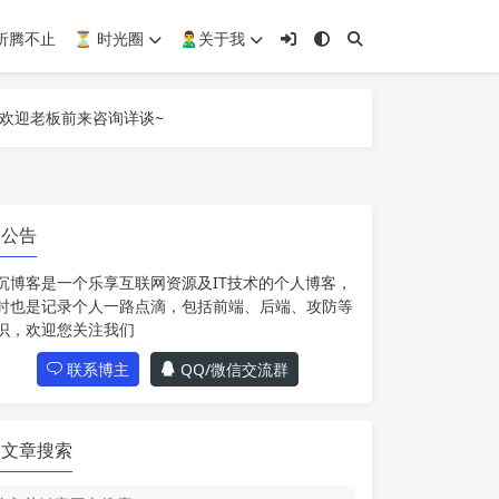
 折腾不止
⏳ 时光圈
🙎‍♂️关于我
心所动不再单调~
欢迎老板前来咨询详谈~
心所动不再单调~
欢迎老板前来咨询详谈~
公告
沉博客是一个乐享互联网资源及IT技术的个人博客，
时也是记录个人一路点滴，包括前端、后端、攻防等
识，欢迎您关注我们
联系博主
QQ/微信交流群
文章搜索