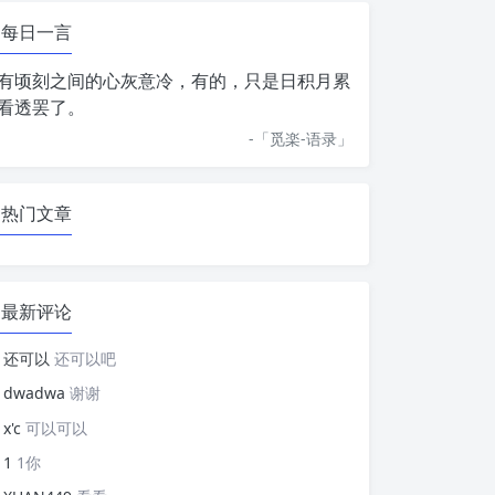
每日一言
有顷刻之间的心灰意冷，有的，只是日积月累
看透罢了。
-「
觅楽-语录
」
热门文章
最新评论
还可以
还可以吧
dwadwa
谢谢
x'c
可以可以
1
1你