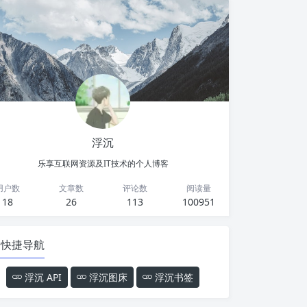
浮沉
乐享互联网资源及IT技术的个人博客
用户数
文章数
评论数
阅读量
18
26
113
100951
快捷导航
浮沉 API
浮沉图床
浮沉书签