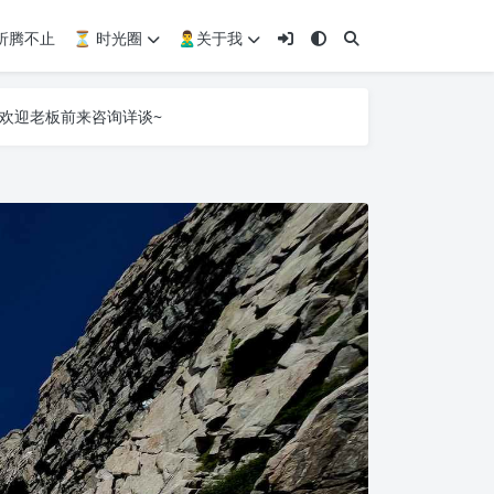
 折腾不止
⏳ 时光圈
🙎‍♂️关于我
心所动不再单调~
欢迎老板前来咨询详谈~
心所动不再单调~
欢迎老板前来咨询详谈~