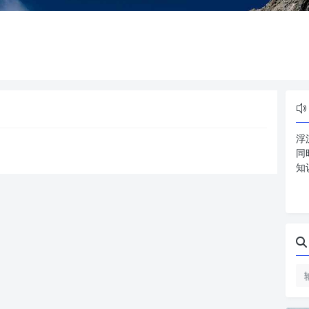
浮
同
知