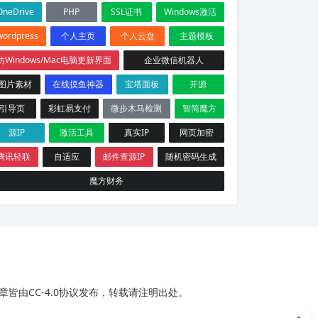
OneDrive
PHP
SSL证书
Windows激活
wordpress
个人主页
个人云盘
主题模板
仿Windows/Mac电脑更新界面
企业微信机器人
图片素材
在线摸鱼神器
宝塔面板
开源
引导页
彩虹易支付
微步木马检测
智简魔方
源IP
激活工具
真实IP
网页加密
腾讯轻联
自适应
邮件查源IP
随机密码生成
魔方财务
皆由CC-4.0协议发布，转载请注明出处。